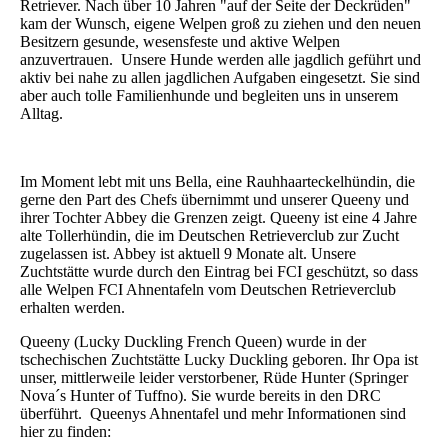
Retriever. Nach über 10 Jahren "auf der Seite der Deckrüden"
kam der Wunsch, eigene Welpen groß zu ziehen und den neuen
Besitzern gesunde, wesensfeste und aktive Welpen
anzuvertrauen. Unsere Hunde werden alle jagdlich geführt und
aktiv bei nahe zu allen jagdlichen Aufgaben eingesetzt. Sie sind
aber auch tolle Familienhunde und begleiten uns in unserem
Alltag.
Im Moment lebt mit uns Bella, eine Rauhhaarteckelhündin, die
gerne den Part des Chefs übernimmt und unserer Queeny und
ihrer Tochter Abbey die Grenzen zeigt. Queeny ist eine 4 Jahre
alte Tollerhündin, die im Deutschen Retrieverclub zur Zucht
zugelassen ist. Abbey ist aktuell 9 Monate alt. Unsere
Zuchtstätte wurde durch den Eintrag bei FCI geschützt, so dass
alle Welpen FCI Ahnentafeln vom Deutschen Retrieverclub
erhalten werden.
Queeny (Lucky Duckling French Queen) wurde in der
tschechischen Zuchtstätte Lucky Duckling geboren. Ihr Opa ist
unser, mittlerweile leider verstorbener, Rüde Hunter (Springer
Nova´s Hunter of Tuffno). Sie wurde bereits in den DRC
überführt. Queenys Ahnentafel und mehr Informationen sind
hier zu finden: